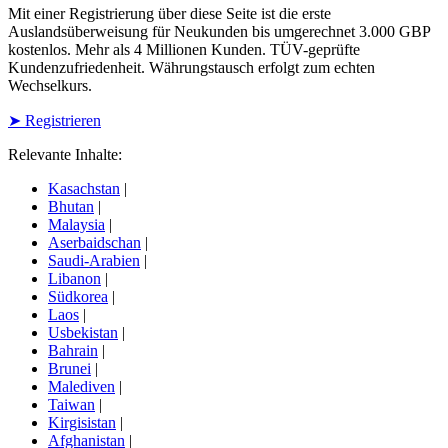
Mit einer Registrierung über diese Seite ist die erste
Auslandsüberweisung für Neukunden bis umgerechnet 3.000 GBP
kostenlos. Mehr als 4 Millionen Kunden. TÜV-geprüfte
Kundenzufriedenheit. Währungstausch erfolgt zum echten
Wechselkurs.
➤ Registrieren
Relevante Inhalte:
Kasachstan
|
Bhutan
|
Malaysia
|
Aserbaidschan
|
Saudi-Arabien
|
Libanon
|
Südkorea
|
Laos
|
Usbekistan
|
Bahrain
|
Brunei
|
Malediven
|
Taiwan
|
Kirgisistan
|
Afghanistan
|