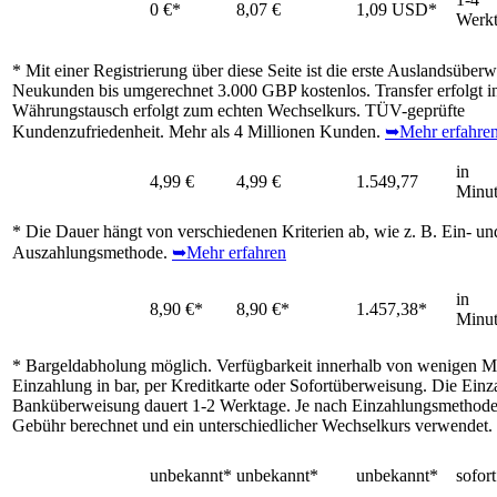
0 €*
8,07 €
1,09 USD*
Werk
* Mit einer Registrierung über diese Seite ist die erste Auslandsüber
Neukunden bis umgerechnet 3.000 GBP kostenlos. Transfer erfolgt i
Währungstausch erfolgt zum echten Wechselkurs. TÜV-geprüfte
Kundenzufriedenheit. Mehr als 4 Millionen Kunden.
➥Mehr erfahre
in
4,99 €
4,99 €
1.549,77
Minu
* Die Dauer hängt von verschiedenen Kriterien ab, wie z. B. Ein- un
Auszahlungsmethode.
➥Mehr erfahren
in
8,90 €*
8,90 €*
1.457,38*
Minu
* Bargeldabholung möglich. Verfügbarkeit innerhalb von wenigen M
Einzahlung in bar, per Kreditkarte oder Sofortüberweisung. Die Einz
Banküberweisung dauert 1-2 Werktage. Je nach Einzahlungsmethode
Gebühr berechnet und ein unterschiedlicher Wechselkurs verwendet.
unbekannt*
unbekannt*
unbekannt*
sofor