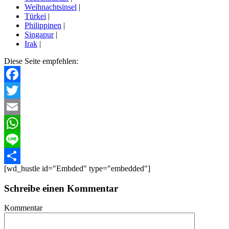
Weihnachtsinsel
|
Türkei
|
Philippinen
|
Singapur
|
Irak
|
Diese Seite empfehlen:
Facebook
Twitter
Email
WhatsApp
Line
[wd_hustle id="Embded" type="embedded"]
Teilen
Schreibe einen Kommentar
Kommentar