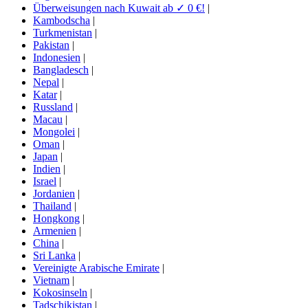
Überweisungen nach Kuwait ab ✓ 0 €!
|
Kambodscha
|
Turkmenistan
|
Pakistan
|
Indonesien
|
Bangladesch
|
Nepal
|
Katar
|
Russland
|
Macau
|
Mongolei
|
Oman
|
Japan
|
Indien
|
Israel
|
Jordanien
|
Thailand
|
Hongkong
|
Armenien
|
China
|
Sri Lanka
|
Vereinigte Arabische Emirate
|
Vietnam
|
Kokosinseln
|
Tadschikistan
|