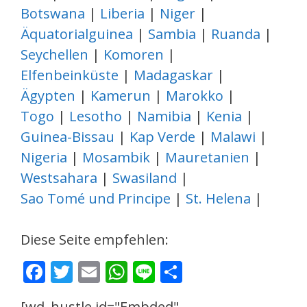
Botswana
|
Liberia
|
Niger
|
Äquatorialguinea
|
Sambia
|
Ruanda
|
Seychellen
|
Komoren
|
Elfenbeinküste
|
Madagaskar
|
Ägypten
|
Kamerun
|
Marokko
|
Togo
|
Lesotho
|
Namibia
|
Kenia
|
Guinea-Bissau
|
Kap Verde
|
Malawi
|
Nigeria
|
Mosambik
|
Mauretanien
|
Westsahara
|
Swasiland
|
Sao Tomé und Principe
|
St. Helena
|
Diese Seite empfehlen:
F
T
E
W
Li
T
ac
w
m
h
n
ei
[wd_hustle id="Embded"